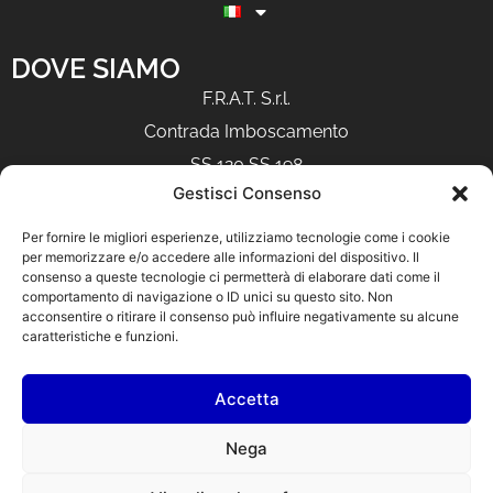
DOVE SIAMO
F.R.A.T. S.r.l.
Contrada Imboscamento
SS 120 SS 198
Gestisci Consenso
Fraz. Solicchiata (CT) – Castiglione di Sicilia 95012
Per fornire le migliori esperienze, utilizziamo tecnologie come i cookie
CONTATTI
per memorizzare e/o accedere alle informazioni del dispositivo. Il
consenso a queste tecnologie ci permetterà di elaborare dati come il
TEL: 0942986214
comportamento di navigazione o ID unici su questo sito. Non
acconsentire o ritirare il consenso può influire negativamente su alcune
WHATSAPP: 3501559098
caratteristiche e funzioni.
E-MAIL: info@fratsrl.com
Accetta
Nega